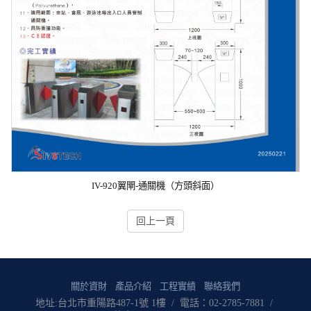
IV-920翼閘-通關機（方頭斜面）
回上一頁
關於資財
產品介紹
工程實績
聯絡我們
地址:台北市重陽路487-1號 1樓 / 電話：02-2785-7881 /