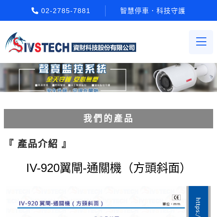
02-2785-7881
智慧停車．科技守護
我們的產品
電動柵欄機系列
『 產品介紹 』
車牌辨識系統系列
IV-920翼閘-通關機（方頭斜面）
停車場收費系統系列
Etag長距離讀卡機系列