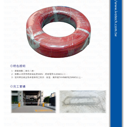
紅綠燈號誌系統系列
人員通關管制機系列
停車場周邊系列
車輪檔防撞條系列
智能電子鎖系列
電動遮陽簾系列
監控系統系列
影視對講整合系統系列
數位看板系列