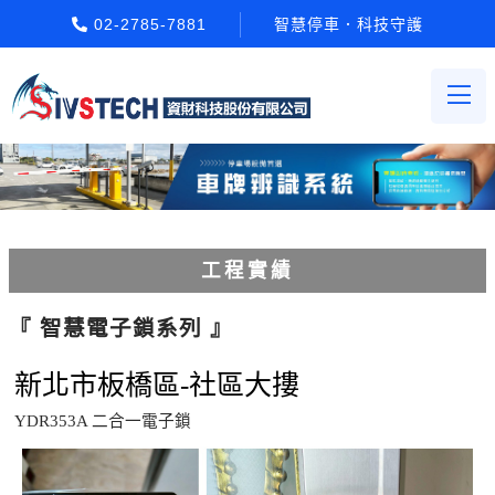
02-2785-7881
智慧停車．科技守護
工程實績
車輪檔防撞條系列
『 智慧電子鎖系列 』
人員通關管制機系列
新北市板橋區-社區大摟
電動柵欄機系列
YDR353A 二合一電子鎖
車牌辨識收費系統系列