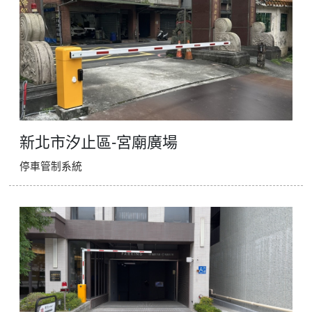
停車場管制系統系列
停車場收費系統系列
工地管理系統系列
紅綠燈號誌系統系列
停車場周邊系列
新北市汐止區-宮廟廣場
停車管制系統
影視對講整合系統系列
數位看板系列
監控系統系列
電動遮陽簾系列
智慧電子鎖系列