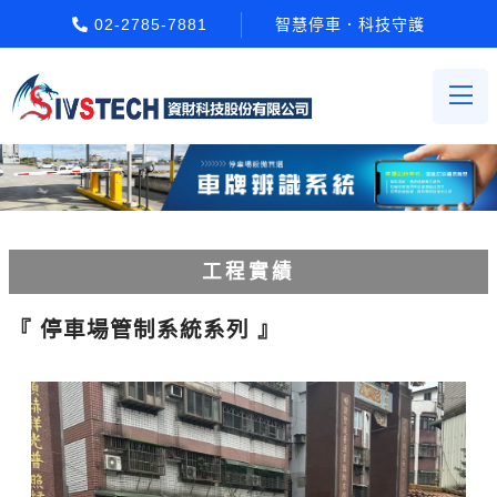
02-2785-7881
智慧停車．科技守護
工程實績
車輪檔防撞條系列
『 停車場管制系統系列 』
人員通關管制機系列
電動柵欄機系列
車牌辨識收費系統系列