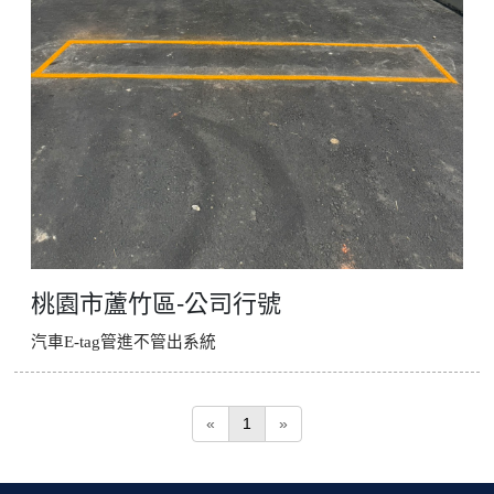
桃園市蘆竹區-公司行號
汽車E-tag管進不管出系統
«
1
»