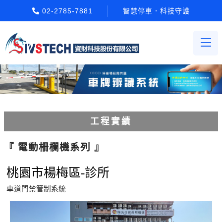
02-2785-7881
智慧停車．科技守護
工程實績
車輪檔防撞條系列
『 電動柵欄機系列 』
人員通關管制機系列
桃園市楊梅區-診所
電動柵欄機系列
車道門禁管制系統
車牌辨識收費系統系列