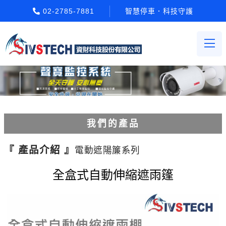
02-2785-7881
智慧停車．科技守護
我們的產品
電動柵欄機系列
『 產品介紹 』
電動遮陽簾系列
車牌辨識系統系列
全盒式自動伸縮遮雨篷
停車場收費系統系列
Etag長距離讀卡機系列