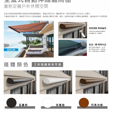
紅綠燈號誌系統系列
人員通關管制機系列
停車場周邊系列
車輪檔防撞條系列
智能電子鎖系列
電動遮陽簾系列
監控系統系列
影視對講整合系統系列
數位看板系列