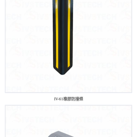
IV-61橡膠防撞條