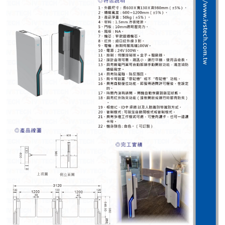
紅綠燈號誌系統系列
人員通關管制機系列
停車場周邊系列
車輪檔防撞條系列
智能電子鎖系列
電動遮陽簾系列
監控系統系列
影視對講整合系統系列
數位看板系列