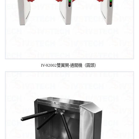
IV-92002雙翼閘-通關機（圓頭）