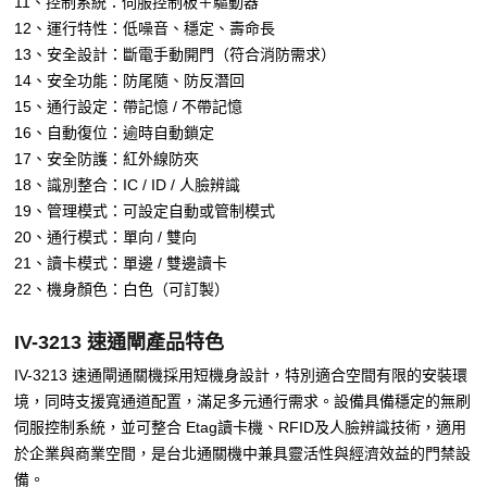
11、控制系統：伺服控制板＋驅動器
12、運行特性：低噪音、穩定、壽命長
13、安全設計：斷電手動開門（符合消防需求）
14、安全功能：防尾隨、防反潛回
15、通行設定：帶記憶 / 不帶記憶
16、自動復位：逾時自動鎖定
17、安全防護：紅外線防夾
18、識別整合：IC / ID / 人臉辨識
19、管理模式：可設定自動或管制模式
20、通行模式：單向 / 雙向
21、讀卡模式：單邊 / 雙邊讀卡
22、機身顏色：白色（可訂製）
IV-3213 速通閘產品特色
IV-3213 速通閘通關機採用短機身設計，特別適合空間有限的安裝環
境，同時支援寬通道配置，滿足多元通行需求。設備具備穩定的無刷
伺服控制系統，並可整合 Etag讀卡機、RFID及人臉辨識技術，適用
於企業與商業空間，是台北通關機中兼具靈活性與經濟效益的門禁設
備。