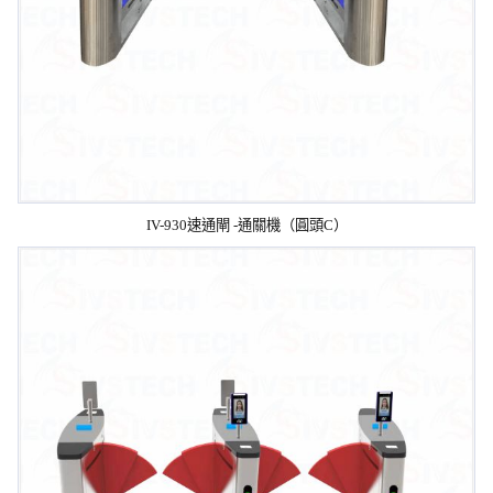
IV-930速通閘 -通關機（圓頭C）