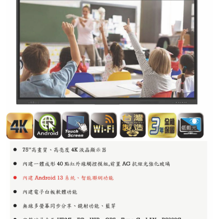
紅綠燈號誌系統系列
人員通關管制機系列
停車場周邊系列
車輪檔防撞條系列
智能電子鎖系列
電動遮陽簾系列
監控系統系列
影視對講整合系統系列
數位看板系列