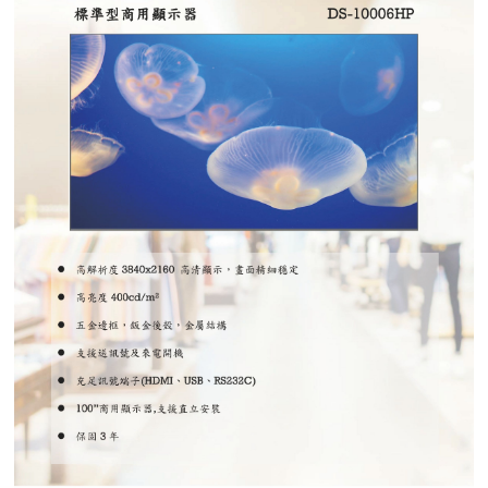
紅綠燈號誌系統系列
人員通關管制機系列
停車場周邊系列
車輪檔防撞條系列
智能電子鎖系列
電動遮陽簾系列
監控系統系列
影視對講整合系統系列
數位看板系列