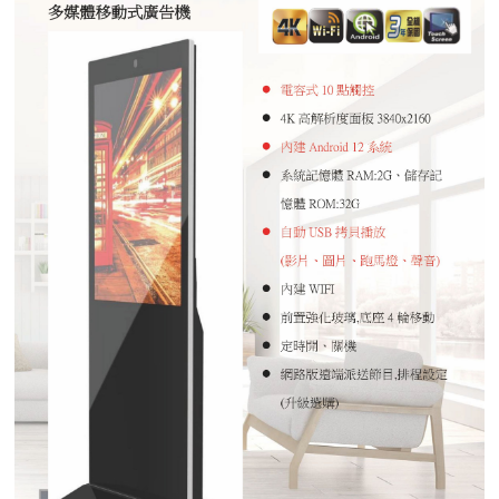
紅綠燈號誌系統系列
人員通關管制機系列
停車場周邊系列
車輪檔防撞條系列
智能電子鎖系列
電動遮陽簾系列
監控系統系列
影視對講整合系統系列
數位看板系列