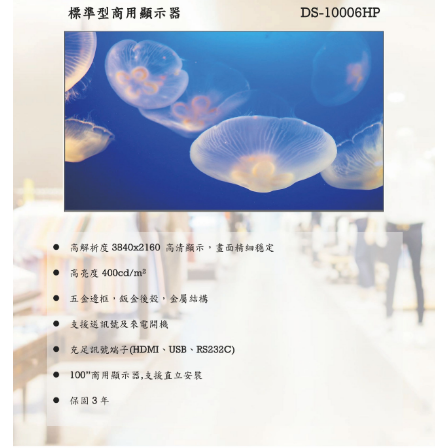
紅綠燈號誌系統系列
人員通關管制機系列
停車場周邊系列
車輪檔防撞條系列
智能電子鎖系列
電動遮陽簾系列
監控系統系列
影視對講整合系統系列
數位看板系列