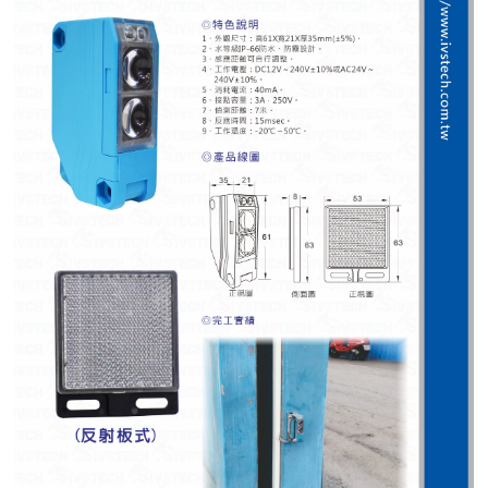
紅綠燈號誌系統系列
人員通關管制機系列
停車場周邊系列
車輪檔防撞條系列
智能電子鎖系列
電動遮陽簾系列
監控系統系列
影視對講整合系統系列
數位看板系列