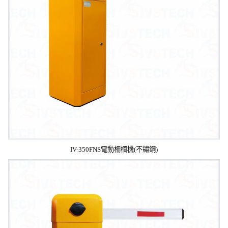
IV-350FNS電動柵欄機(不鏽鋼)