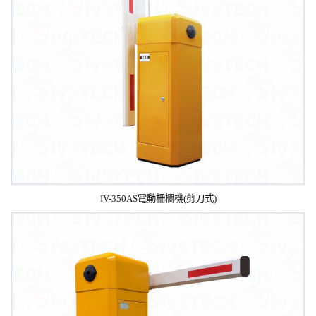
IV-350AS電動柵欄機(剪刀式)